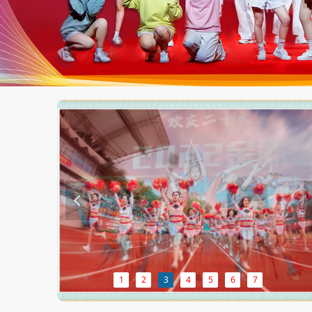
넳
1
2
3
4
5
6
7