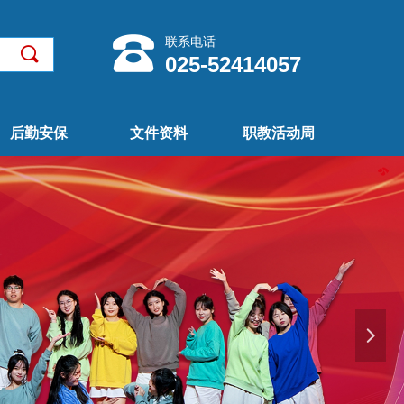
联系电话
끠
025-52414057
后勤安保
文件资料
职教活动周
后勤安保
文件资料
职教活动周
넲