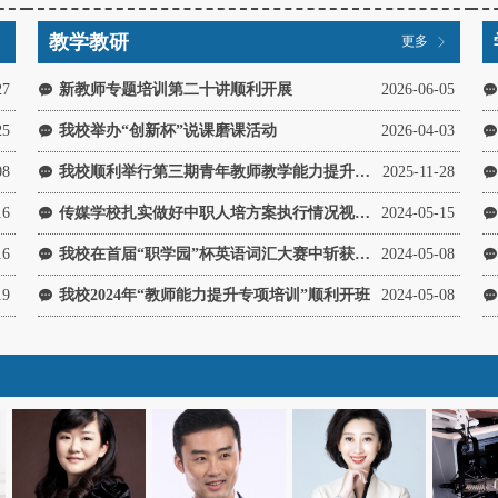
教学教研
更多
ꁕ
ꁕ
27
新教师专题培训第二十讲顺利开展
2026-06-05
끁
끁
25
我校举办“创新杯”说课磨课活动
2026-04-03
끁
끁
08
我校顺利举行第三期青年教师教学能力提升培训
2025-11-28
끁
끁
16
传媒学校扎实做好中职人培方案执行情况视导工作
2024-05-15
끁
끁
16
我校在首届“职学园”杯英语词汇大赛中斩获佳绩
2024-05-08
끁
끁
19
我校2024年“教师能力提升专项培训”顺利开班
2024-05-08
끁
끁