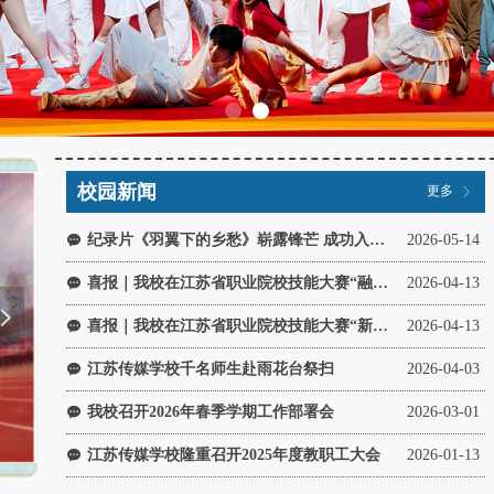
校园新闻
更多
ꁕ
纪录片《羽翼下的乡愁》崭露锋芒 成功入围第十一届新鲜提案真实影像大会
2026-05-14
끁
喜报｜我校在江苏省职业院校技能大赛“融媒体内容策划与制作”赛道（高职组）中斩获佳绩
2026-04-13
끁
넲
喜报｜我校在江苏省职业院校技能大赛“新闻传播类·短视频制作”赛道（中职组）中斩获佳绩
2026-04-13
끁
江苏传媒学校千名师生赴雨花台祭扫
2026-04-03
끁
我校召开2026年春季学期工作部署会
2026-03-01
끁
江苏传媒学校隆重召开2025年度教职工大会
2026-01-13
끁