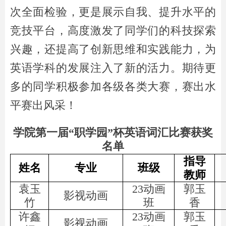
次全面检验，更是展示自我、提升水平的
竞技平台，高度激发了同学们的科技探索
兴趣，还提高了创新思维和实践能力，为
英语学科的发展注入了新的活力。期待更
多的同学积极参加各级各类大赛，赛出水
平赛出风采！
学院第一届“职学园”杯英语词汇比赛获奖
名单
指导
姓名
专业
班级
教师
袁玉
23动画
郭玉
影视动画
竹
班
香
许鑫
23动画
郭玉
影视动画