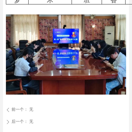
梦
术
班
香
前一个：
无
ꄴ
后一个：
无
ꄲ