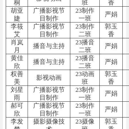
桐
班
香
胡亚
广播影视节
23制作
严娟
婕
目制作
一班
李筱
广播影视节
23制作
郭玉
艾
目制作
二班
香
肖岚
23播音
播音与主持
严娟
月
二班
黄佳
23播音
播音与主持
严娟
欣
二班
权善
23动画
郭玉
影视动画
美
班
香
刘星
广播影视节
23制作
严娟
雨
目制作
一班
郝可
广播影视节
23制作
严娟
欣
目制作
一班
李发
摄影摄像技
23摄像
郭玉