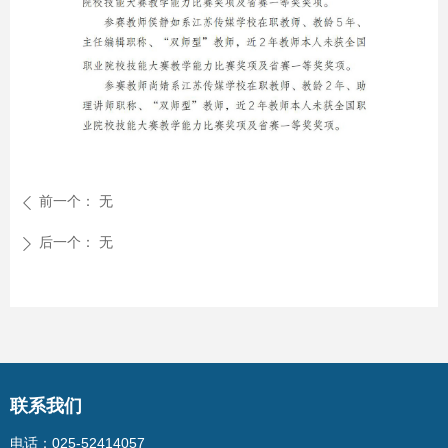
前一个：
无
ꄴ
后一个：
无
ꄲ
联系我们
电话：025-52414057